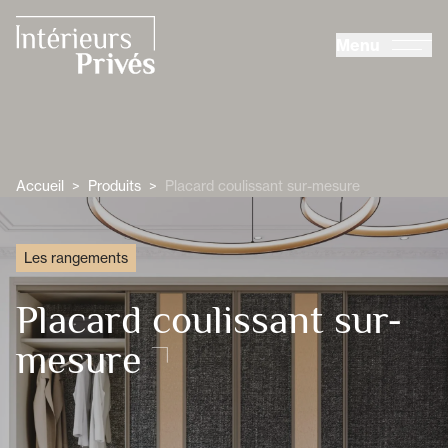
ALLER AU CONTENU PRINCIPAL
Menu
Intérieurs Privés
Accueil
>
Produits
>
Placard coulissant sur-mesure
Les rangements
Placard coulissant sur-
mesure