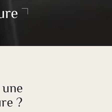
ure
 une
re ?