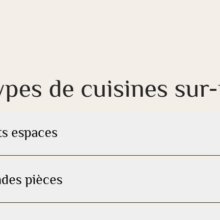
types de cuisines su
ts espaces
ndes pièces