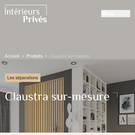
ALLER AU CONTENU PRINCIPAL
Menu
Intérieurs Privés
Accueil
>
Produits
>
Claustra sur-mesure
Les séparations
Claustra sur-mesure