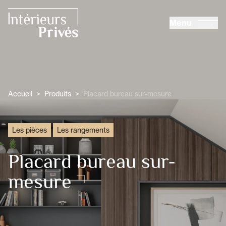
ALLER AU CONTENU PRINCIPAL
Menu
Intérieurs Privés
Accueil
>
Produits
>
Placard bureau sur-mesure
Les pièces
Les rangements
Placard bureau sur-
mesure